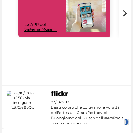
Il 
Le APP del
Mus
Sistema Musei
net
03/10/2018
Beati coloro che coltivano la voluttà
dell'attesa. — Jean Josipovici
Buongiorno dal Museo dell'#AraPacis
dove sono esposti i