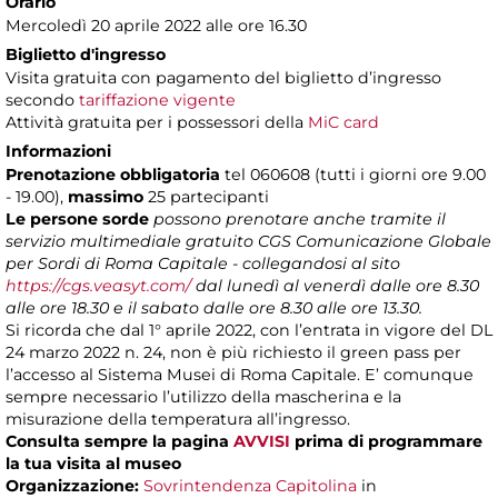
Orario
Mercoledì 20 aprile 2022 alle ore 16.30
Biglietto d'ingresso
Visita gratuita con pagamento del biglietto d’ingresso
secondo
tariffazione vigente
Attività gratuita per i possessori della
MiC card
Informazioni
Prenotazione obbligatoria
tel 060608 (tutti i giorni ore 9.00
- 19.00),
massimo
25 partecipanti
Le persone sorde
possono prenotare anche tramite il
servizio multimediale gratuito CGS Comunicazione Globale
per Sordi di Roma Capitale - collegandosi al sito
https://cgs.veasyt.com/
dal lunedì al venerdì dalle ore 8.30
alle ore 18.30 e il sabato dalle ore 8.30 alle ore 13.30.
Si ricorda che dal 1° aprile 2022, con l’entrata in vigore del DL
24 marzo 2022 n. 24, non è più richiesto il green pass per
l’accesso al Sistema Musei di Roma Capitale. E’ comunque
sempre necessario l’utilizzo della mascherina e la
misurazione della temperatura all’ingresso.
Consulta sempre la pagina
AVVISI
prima di programmare
la tua visita al museo
Organizzazione:
Sovrintendenza Capitolina
in