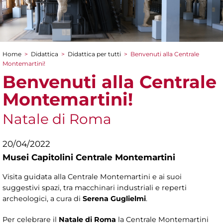
Home
>
Didattica
>
Didattica per tutti
>
Benvenuti alla Centrale
Tu sei qui
Montemartini!
Benvenuti alla Centrale
Montemartini!
Natale di Roma
20/04/2022
Musei Capitolini Centrale Montemartini
Visita guidata alla Centrale Montemartini e ai suoi
suggestivi spazi, tra macchinari industriali e reperti
archeologici, a cura di
Serena Guglielmi
.
Per celebrare il
Natale di Roma
la Centrale Montemartini