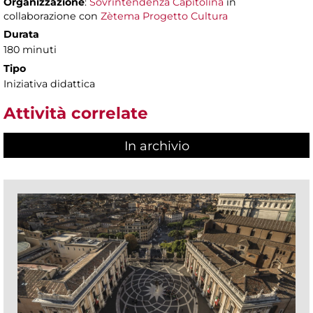
Organizzazione
:
Sovrintendenza Capitolina
in
collaborazione con
Zètema Progetto Cultura
Durata
180 minuti
Tipo
Iniziativa didattica
Attività correlate
In archivio