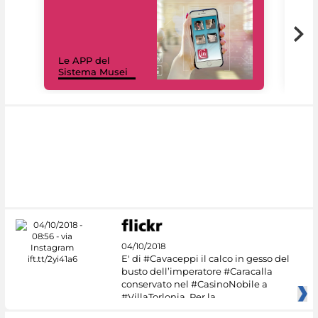
Il 
Le APP del
Mus
Sistema Musei
net
04/10/2018
E' di #Cavaceppi il calco in gesso del
busto dell’imperatore #Caracalla
conservato nel #CasinoNobile a
#VillaTorlonia. Per la