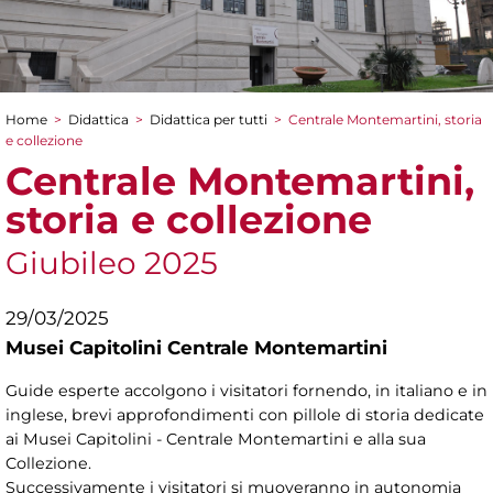
Home
>
Didattica
>
Didattica per tutti
>
Centrale Montemartini, storia
Tu sei qui
e collezione
Centrale Montemartini,
storia e collezione
Giubileo 2025
29/03/2025
Musei Capitolini Centrale Montemartini
Guide esperte accolgono i visitatori fornendo, in italiano e in
inglese, brevi approfondimenti con pillole di storia dedicate
ai Musei Capitolini - Centrale Montemartini e alla sua
Collezione.
Successivamente i visitatori si muoveranno in autonomia