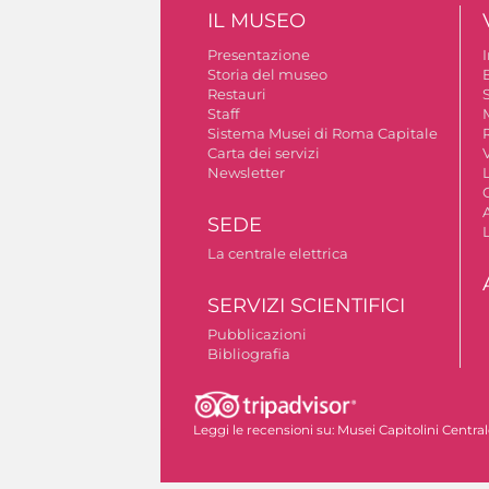
IL MUSEO
Presentazione
Storia del museo
B
Restauri
S
Staff
Sistema Musei di Roma Capitale
Carta dei servizi
V
Newsletter
A
SEDE
La centrale elettrica
SERVIZI SCIENTIFICI
Pubblicazioni
Bibliografia
Autorizzazione riprese fotografiche
Leggi le recensioni su:
Musei Capitolini Centra