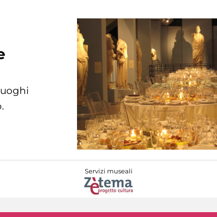
e
 luoghi
.
Servizi museali