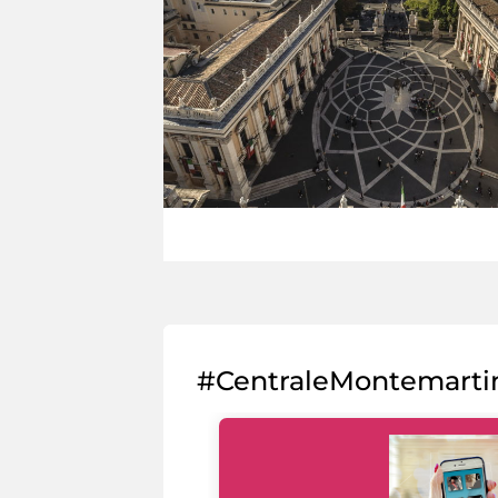
#CentraleMontemarti