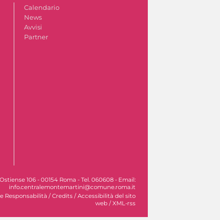
Calendario
News
Avvisi
Partner
Ostiense 106 - 00154 Roma - Tel. 060608 - Email:
info.centralemontemartini@comune.roma.it
le Responsabilità
/
Credits
/
Accessibilità del sito
web
/
XML-rss