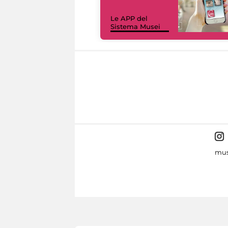
Le APP del
Sistema Musei
mus