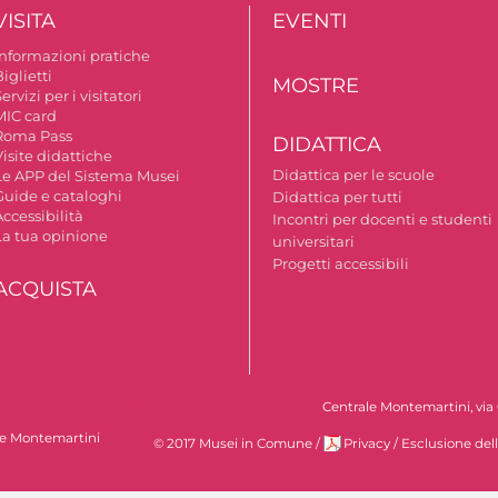
VISITA
EVENTI
Informazioni pratiche
iglietti
MOSTRE
ervizi per i visitatori
MIC card
Roma Pass
DIDATTICA
isite didattiche
Didattica per le scuole
Le APP del Sistema Musei
Guide e cataloghi
Didattica per tutti
ccessibilità
Incontri per docenti e studenti
La tua opinione
universitari
Progetti accessibili
ACQUISTA
Centrale Montemartini, via 
le Montemartini
© 2017 Musei in Comune
/
Privacy
/
Esclusione del