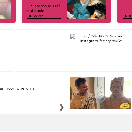
Il Sistema Musei
sui social
network
Tour
eiincomuneroma