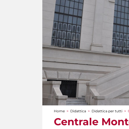
Home
>
Didattica
>
Didattica per tutti
>
Tu sei qui
Centrale Monte