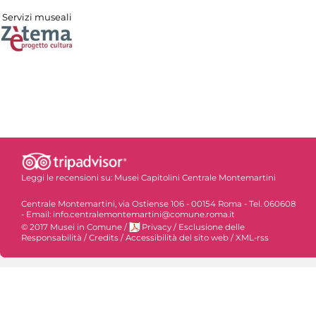
Servizi museali
Leggi le recensioni su:
Musei Capitolini Centrale Montemartini
Centrale Montemartini, via Ostiense 106 - 00154 Roma - Tel. 060608
- Email: info.centralemontemartini@comune.roma.it
© 2017 Musei in Comune
/
Privacy
/
Esclusione delle
Responsabilità
/
Credits
/
Accessibilità del sito web
/
XML-rss