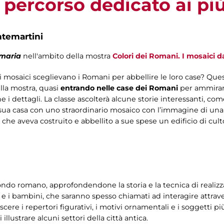
 percorso dedicato ai più
ntemartini
imaria
nell'ambito della mostra
Colori dei Romani. I mosaici da
 mosaici sceglievano i Romani per abbellire le loro case? Ques
lla mostra, quasi
entrando nelle case dei Romani
per ammirar
 i dettagli. La classe ascolterà alcune storie interessanti, co
 sua casa con uno straordinario mosaico con l’immagine di una 
, che aveva costruito e abbellito a sue spese un edificio di cul
do romano, approfondendone la storia e la tecnica di realizzazi
e i bambini, che saranno spesso chiamati ad interagire attravers
oscere i repertori figurativi, i motivi ornamentali e i soggetti 
illustrare alcuni settori della città antica.