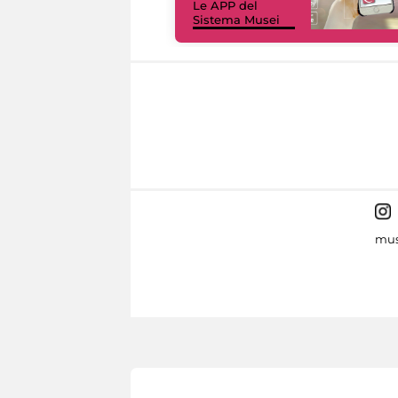
Le APP del
Sistema Musei
mus