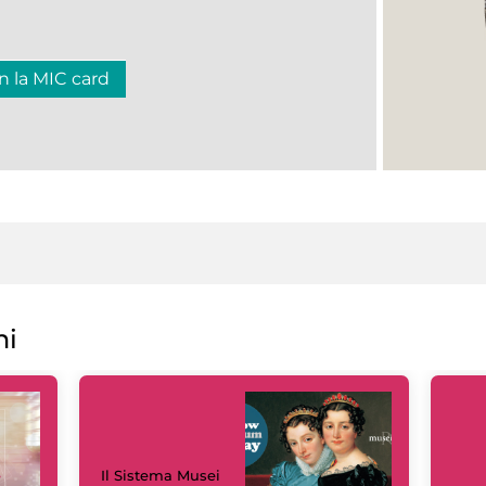
n la MIC card
ni
Il Sistema Musei