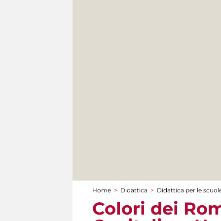
Home
>
Didattica
>
Didattica per le scuol
Tu sei qui
Colori dei Rom