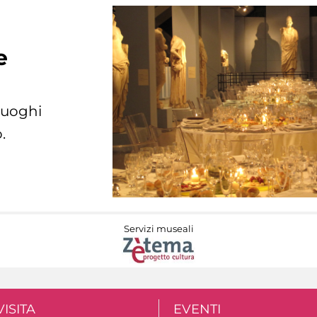
e
 luoghi
.
Servizi museali
VISITA
EVENTI