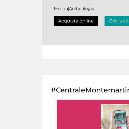
Mostra|Archeologia
Acquista online
Gratis co
#CentraleMontemarti