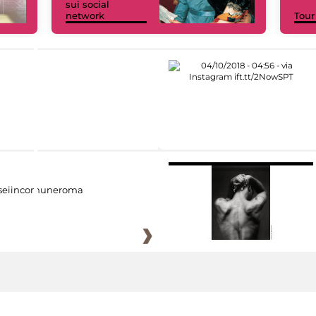
sui social
network
Tour
eiincomuneroma