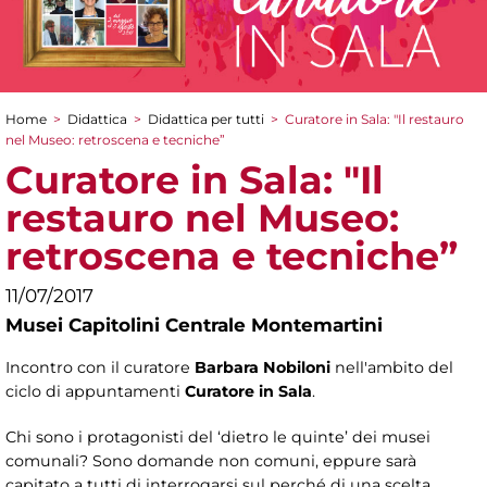
Home
>
Didattica
>
Didattica per tutti
>
Curatore in Sala: "Il restauro
Tu sei qui
nel Museo: retroscena e tecniche”
Curatore in Sala: "Il
restauro nel Museo:
retroscena e tecniche”
11/07/2017
Musei Capitolini Centrale Montemartini
Incontro con il curatore
Barbara Nobiloni
nell'ambito del
ciclo di appuntamenti
Curatore in Sala
.
Chi sono i protagonisti del ‘dietro le quinte’ dei musei
comunali? Sono domande non comuni, eppure sarà
capitato a tutti di interrogarsi sul perché di una scelta