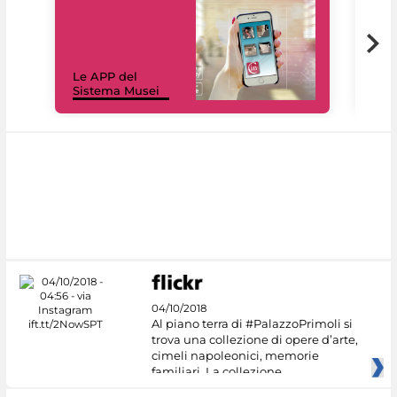
Il 
Le APP del
Mus
Sistema Musei
net
04/10/2018
Al piano terra di #PalazzoPrimoli si
trova una collezione di opere d’arte,
cimeli napoleonici, memorie
familiari. La collezione