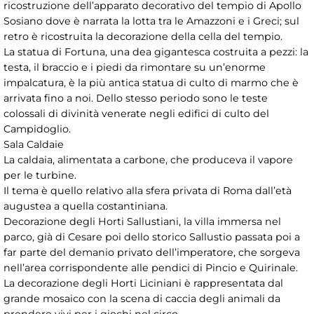
ricostruzione dell’apparato decorativo del tempio di Apollo
Sosiano dove è narrata la lotta tra le Amazzoni e i Greci; sul
retro è ricostruita la decorazione della cella del tempio.
La statua di Fortuna, una dea gigantesca costruita a pezzi: la
testa, il braccio e i piedi da rimontare su un’enorme
impalcatura, è la più antica statua di culto di marmo che è
arrivata fino a noi. Dello stesso periodo sono le teste
colossali di divinità venerate negli edifici di culto del
Campidoglio.
Sala Caldaie
La caldaia, alimentata a carbone, che produceva il vapore
per le turbine.
Il tema è quello relativo alla sfera privata di Roma dall’età
augustea a quella costantiniana.
Decorazione degli Horti Sallustiani, la villa immersa nel
parco, già di Cesare poi dello storico Sallustio passata poi a
far parte del demanio privato dell’imperatore, che sorgeva
nell’area corrispondente alle pendici di Pincio e Quirinale.
La decorazione degli Horti Liciniani è rappresentata dal
grande mosaico con la scena di caccia degli animali da