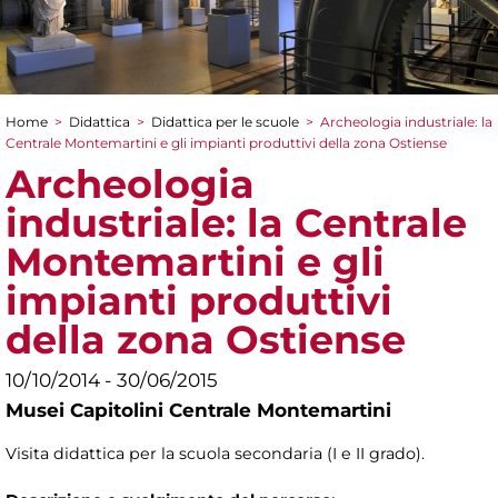
Home
>
Didattica
>
Didattica per le scuole
>
Archeologia industriale: la
Tu sei qui
Centrale Montemartini e gli impianti produttivi della zona Ostiense
Archeologia
industriale: la Centrale
Montemartini e gli
impianti produttivi
della zona Ostiense
10/10/2014 - 30/06/2015
Musei Capitolini Centrale Montemartini
Visita didattica per la scuola secondaria (I e II grado).