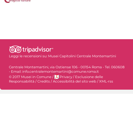
Leggi le recensioni su:
Musei Capitolini Centrale Montemartini
Centrale Montemartini, via Ostiense 106 - 00154 Roma - Tel. 060608
- Email: info.centralemontemartini@comune.roma.it
© 2017 Musei in Comune
/
Privacy
/
Esclusione delle
Responsabilità
/
Credits
/
Accessibilità del sito web
/
XML-rss