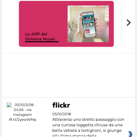
Il 
Le APP del
Mus
Sistema Musei
net
05/10/2018
Attraverso uno stretto passaggio con
una curiosa loggetta chiusa da una
bella vetrata a tortiglioni, si giunge
all'ultima stanza della