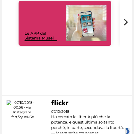
Il 
Le APP del
Mus
Sistema Musei
net
07/10/2018
Ho cercato la libertà più che la
potenza, e quest'ultima soltanto
perché, in parte, secondava la libertà.
— Marguerite Yourcenar