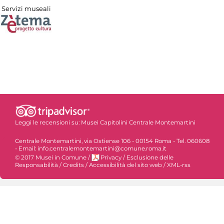
Servizi museali
Leggi le recensioni su:
Musei Capitolini Centrale Montemartini
Centrale Montemartini, via Ostiense 106 - 00154 Roma - Tel. 060608
- Email: info.centralemontemartini@comune.roma.it
© 2017 Musei in Comune
/
Privacy
/
Esclusione delle
Responsabilità
/
Credits
/
Accessibilità del sito web
/
XML-rss