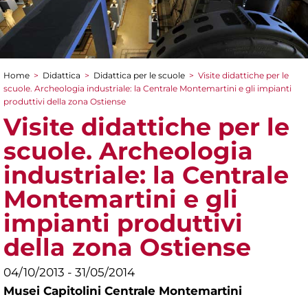
Home
>
Didattica
>
Didattica per le scuole
>
Visite didattiche per le
Tu sei qui
scuole. Archeologia industriale: la Centrale Montemartini e gli impianti
produttivi della zona Ostiense
Visite didattiche per le
scuole. Archeologia
industriale: la Centrale
Montemartini e gli
impianti produttivi
della zona Ostiense
04/10/2013 - 31/05/2014
Musei Capitolini Centrale Montemartini