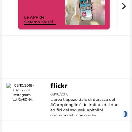
Il 
Le APP del
Mus
Sistema Musei
net
08/10/2018
L'area trapezoidale di #piazza del
#Campidoglio è delimitata dai due
edifici dei #MuseiCapitolini
contrapposti, che con le