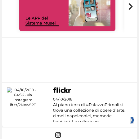
Il 
Le APP del
Mus
Sistema Musei
net
04/10/2018
Al piano terra di #PalazzoPrimoli si
trova una collezione di opere d’arte,
cimeli napoleonici, memorie
familiari. La collezione