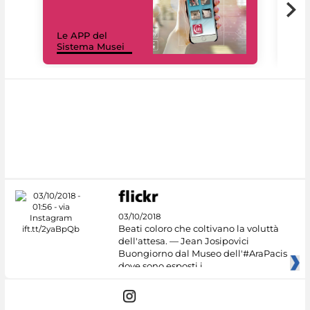
Il 
Le APP del
Mus
Sistema Musei
net
03/10/2018
Beati coloro che coltivano la voluttà
dell'attesa. — Jean Josipovici
Buongiorno dal Museo dell'#AraPacis
dove sono esposti i