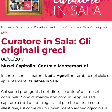
Home
>
Didattica
>
Didattica per tutti
>
Curatore in Sala: Gli originali
Tu sei qui
greci
Curatore in Sala: Gli
originali greci
06/06/2017
Musei Capitolini Centrale Montemartini
Incontro con il curatore
Nadia Agnoli
nell'ambito del ciclo di
appuntamenti
Curatore in Sala
.
Chi sono i protagonisti del ‘dietro le quinte’ dei musei
comunali? Sono domande non comuni, eppure sarà
capitato a tutti di interrogarsi sul perché di una scelta
allestitiva, sul come di un rinvenimento archeologico o sul