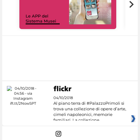
Il 
Le APP del
Mus
Sistema Musei
net
04/10/2018
Al piano terra di #PalazzoPrimoli si
trova una collezione di opere d’arte,
cimeli napoleonici, memorie
familiari. La collezione