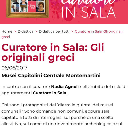
Home
>
Didattica
>
Didattica per tutti
>
Curatore in Sala: Gli originali
Tu sei qui
greci
Curatore in Sala: Gli
originali greci
06/06/2017
Musei Capitolini Centrale Montemartini
Incontro con il curatore
Nadia Agnoli
nell'ambito del ciclo di
appuntamenti
Curatore in Sala
.
Chi sono i protagonisti del ‘dietro le quinte’ dei musei
comunali? Sono domande non comuni, eppure sarà
capitato a tutti di interrogarsi sul perché di una scelta
allestitiva, sul come di un rinvenimento archeologico o sul