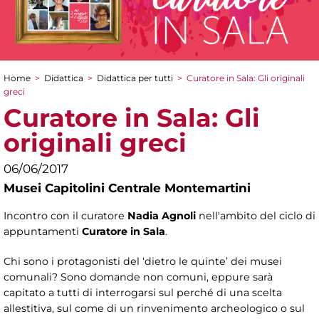
Home
>
Didattica
>
Didattica per tutti
>
Curatore in Sala: Gli originali
Tu sei qui
greci
Curatore in Sala: Gli
originali greci
06/06/2017
Musei Capitolini Centrale Montemartini
Incontro con il curatore
Nadia Agnoli
nell'ambito del ciclo di
appuntamenti
Curatore in Sala
.
Chi sono i protagonisti del ‘dietro le quinte’ dei musei
comunali? Sono domande non comuni, eppure sarà
capitato a tutti di interrogarsi sul perché di una scelta
allestitiva, sul come di un rinvenimento archeologico o sul