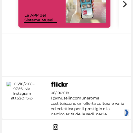
Il 
Le APP del
Mus
Sistema Musei
net
06/10/2018
I @museiincomuneroma
costituiscono un’offerta culturale varia
ed eclettica per il prestigio e la
particolarità delle sedi, per le