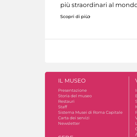
più straordinari al mondo
Scopri di più
IL MUSEO
Presentazione
Storia del museo
B
Restauri
S
Staff
Sistema Musei di Roma Capitale
Carta dei servizi
V
Newsletter
A