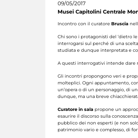
09/05/2017
Musei Capitolini Centrale Mo
Incontro con il curatore
Bruscia
nell
Chi sono i protagonisti del ‘dietro
interrogarsi sul perché di una scelt
studiata e dunque interpretata e c
A questi interrogativi intende dare ri
Gli incontri propongono veri e propr
molteplici. Ogni appuntamento, cond
un’opera o di un personaggio, di un
dunque, ma una breve chiacchierata
Curatore in sala
propone un approcci
esaurire il discorso sulla conoscenz
pubblico dei non esperti (e non sol
patrimonio vario e complesso, di for