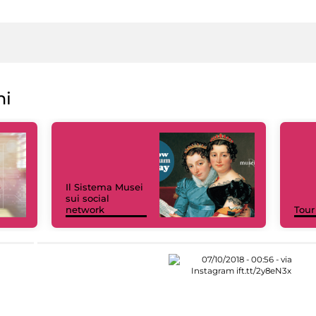
ni
Il Sistema Musei
sui social
network
Tour