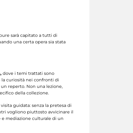
re sarà capitato a tutti di
uando una certa opera sia stata
,
dove i temi trattati sono
 curiosità nei confronti di
 un reperto. Non una lezione,
ifico della collezione.
isita guidata: senza la pretesa di
ri vogliono piuttosto avvicinare il
 e mediazione culturale di un