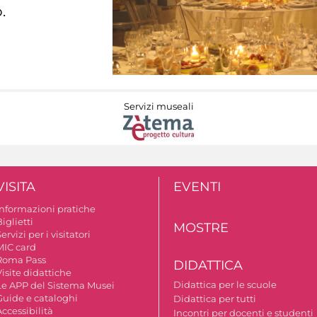
.
Servizi museali
VISITA
EVENTI
Informazioni pratiche
iglietti
MOSTRE
ervizi per i visitatori
MIC card
Roma Pass
DIDATTICA
isite didattiche
Didattica per le scuole
Le APP del Sistema Musei
Guide e cataloghi
Didattica per tutti
ccessibilità
Incontri per docenti e studenti