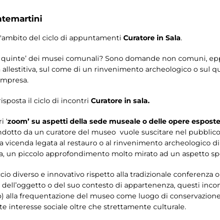
ntemartini
'ambito del ciclo di appuntamenti
Curatore in Sala
.
 le quinte’ dei musei comunali? Sono domande non comuni, eppu
a allestitiva, sul come di un rinvenimento archeologico o sul q
ompresa.
sposta il ciclo di incontri
Curatore in sala.
i ‘
zoom’
su aspetti della sede museale o delle opere esposte
otto da un curatore del museo vuole suscitare nel pubblico la
a vicenda legata al restauro o al rinvenimento archeologico di
, un piccolo approfondimento molto mirato ad un aspetto spec
o diverso e innovativo rispetto alla tradizionale conferenza o v
a dell’oggetto o del suo contesto di appartenenza, questi incont
o) alla frequentazione del museo come luogo di conservazione
te interesse sociale oltre che strettamente culturale.