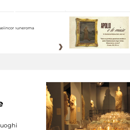
eiincomuneroma
e
 luoghi