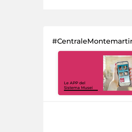
#CentraleMontemarti
Le APP del
Sistema Musei