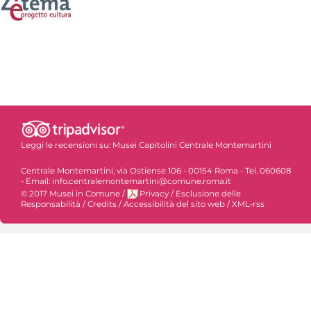
Leggi le recensioni su:
Musei Capitolini Centrale Montemartini
Centrale Montemartini, via Ostiense 106 - 00154 Roma - Tel. 060608
- Email: info.centralemontemartini@comune.roma.it
© 2017 Musei in Comune
/
Privacy
/
Esclusione delle
Responsabilità
/
Credits
/
Accessibilità del sito web
/
XML-rss