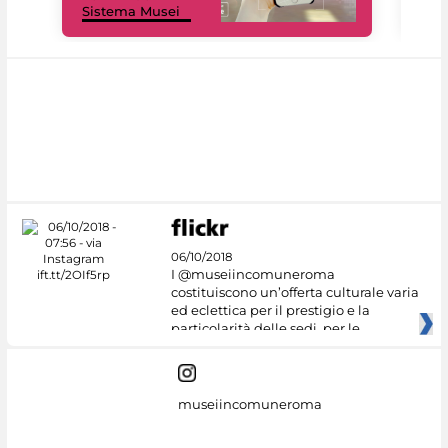
Sistema Musei
net
06/10/2018
I @museiincomuneroma
costituiscono un’offerta culturale varia
ed eclettica per il prestigio e la
particolarità delle sedi, per le
museiincomuneroma