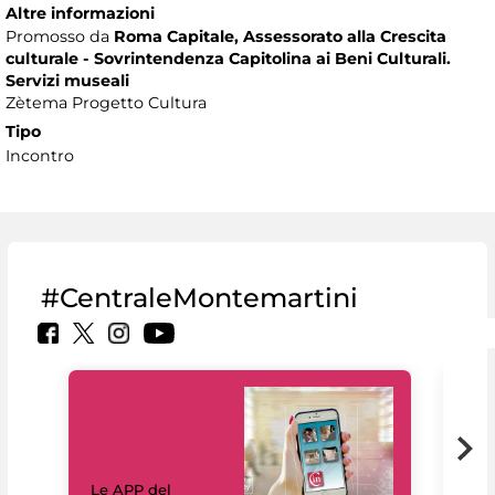
Altre informazioni
Promosso da
Roma Capitale, Assessorato alla Crescita
culturale - Sovrintendenza Capitolina ai Beni Culturali.
Servizi museali
Zètema Progetto Cultura
Tipo
Incontro
#CentraleMontemartini
Il 
Le APP del
Mus