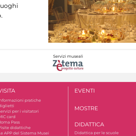
 luoghi
.
Servizi museali
VISITA
EVENTI
Informazioni pratiche
iglietti
MOSTRE
ervizi per i visitatori
MIC card
Roma Pass
DIDATTICA
isite didattiche
Didattica per le scuole
Le APP del Sistema Musei