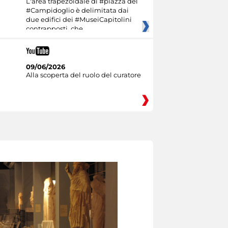
L'area trapezoidale di #piazza del
#Campidoglio è delimitata dai
due edifici dei #MuseiCapitolini
contrapposti, che
09/06/2026
Alla scoperta del ruolo del curatore