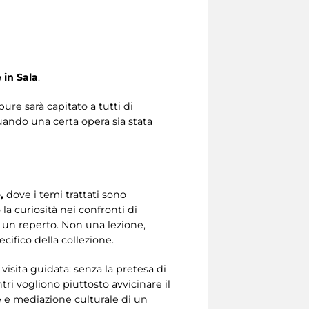
 in Sala
.
re sarà capitato a tutti di
uando una certa opera sia stata
,
dove i temi trattati sono
 curiosità nei confronti di
 un reperto. Non una lezione,
ifico della collezione.
isita guidata: senza la pretesa di
ri vogliono piuttosto avvicinare il
 e mediazione culturale di un