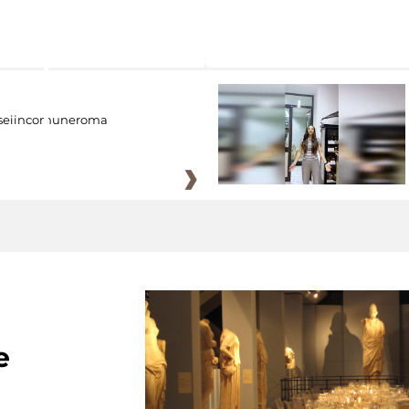
eiincomuneroma
e