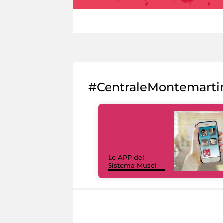
#CentraleMontemarti
Le APP del
Sistema Musei