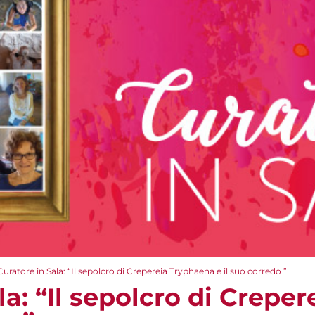
Curatore in Sala: “Il sepolcro di Crepereia Tryphaena e il suo corredo ”
la: “Il sepolcro di Crepe