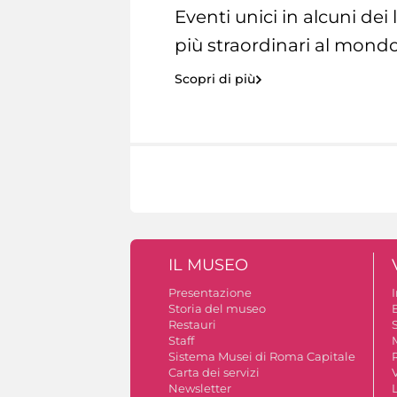
Eventi unici in alcuni dei
più straordinari al mondo
Scopri di più
IL MUSEO
Presentazione
Storia del museo
B
Restauri
S
Staff
Sistema Musei di Roma Capitale
Carta dei servizi
V
Newsletter