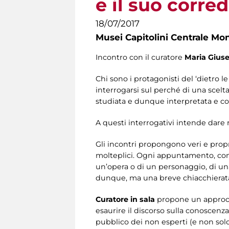
e il suo corred
18/07/2017
Musei Capitolini Centrale Mo
Incontro con il curatore
Maria Gius
Chi sono i protagonisti del ‘dietro
interrogarsi sul perché di una scelt
studiata e dunque interpretata e c
A questi interrogativi intende dare ri
Gli incontri propongono veri e propr
molteplici. Ogni appuntamento, cond
un’opera o di un personaggio, di un
dunque, ma una breve chiacchierata
Curatore in sala
propone un approcci
esaurire il discorso sulla conoscenz
pubblico dei non esperti (e non sol