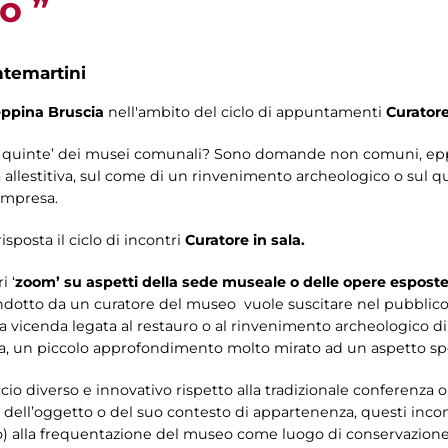
o ”
ntemartini
eppina Bruscia
nell'ambito del ciclo di appuntamenti
Curatore
 le quinte’ dei musei comunali? Sono domande non comuni, eppu
a allestitiva, sul come di un rinvenimento archeologico o sul q
ompresa.
sposta il ciclo di incontri
Curatore in sala.
i ‘
zoom’
su aspetti della sede museale o delle opere esposte
otto da un curatore del museo vuole suscitare nel pubblico la
a vicenda legata al restauro o al rinvenimento archeologico di
, un piccolo approfondimento molto mirato ad un aspetto spec
o diverso e innovativo rispetto alla tradizionale conferenza o v
a dell’oggetto o del suo contesto di appartenenza, questi incont
o) alla frequentazione del museo come luogo di conservazione