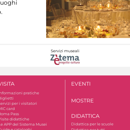
 luoghi
.
Servizi museali
VISITA
EVENTI
Informazioni pratiche
iglietti
MOSTRE
ervizi per i visitatori
MIC card
Roma Pass
DIDATTICA
isite didattiche
Didattica per le scuole
Le APP del Sistema Musei
Guide e cataloghi
Didattica per tutti