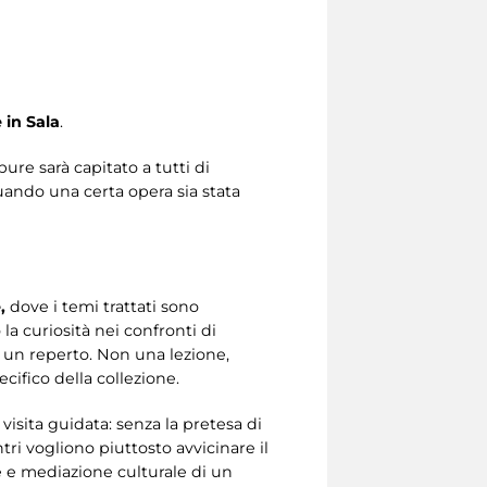
 in Sala
.
re sarà capitato a tutti di
uando una certa opera sia stata
,
dove i temi trattati sono
 curiosità nei confronti di
 un reperto. Non una lezione,
ifico della collezione.
isita guidata: senza la pretesa di
ri vogliono piuttosto avvicinare il
 e mediazione culturale di un