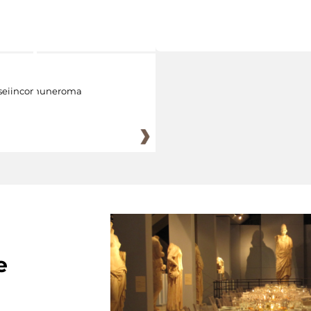
eiincomuneroma
e