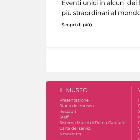
Eventi unici in alcuni dei
più straordinari al mondo
Scopri di più
IL MUSEO
Presentazione
Storia del museo
B
Restauri
S
Staff
Sistema Musei di Roma Capitale
Carta dei servizi
V
Newsletter