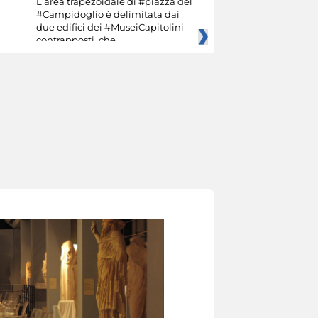
L'area trapezoidale di #piazza del
#Campidoglio è delimitata dai
due edifici dei #MuseiCapitolini
contrapposti, che