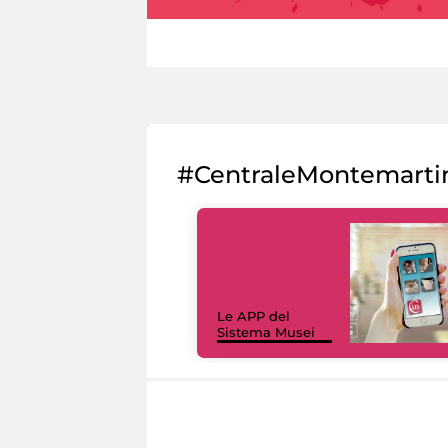
#CentraleMontemarti
Le APP del
Sistema Musei