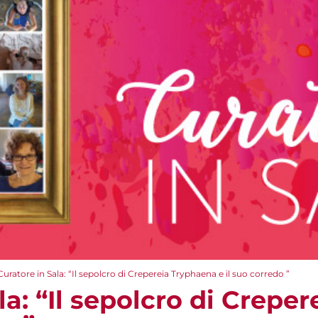
Curatore in Sala: “Il sepolcro di Crepereia Tryphaena e il suo corredo ”
la: “Il sepolcro di Crepe