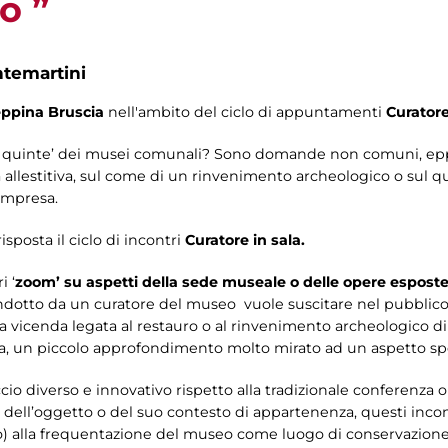
o ”
ntemartini
eppina Bruscia
nell'ambito del ciclo di appuntamenti
Curatore
 le quinte’ dei musei comunali? Sono domande non comuni, eppu
a allestitiva, sul come di un rinvenimento archeologico o sul q
ompresa.
sposta il ciclo di incontri
Curatore in sala.
i ‘
zoom’
su aspetti della sede museale o delle opere esposte
otto da un curatore del museo vuole suscitare nel pubblico la
a vicenda legata al restauro o al rinvenimento archeologico di
, un piccolo approfondimento molto mirato ad un aspetto spec
o diverso e innovativo rispetto alla tradizionale conferenza o v
a dell’oggetto o del suo contesto di appartenenza, questi incont
o) alla frequentazione del museo come luogo di conservazione