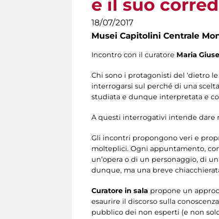
e il suo corred
18/07/2017
Musei Capitolini Centrale Mo
Incontro con il curatore
Maria Gius
Chi sono i protagonisti del ‘dietro
interrogarsi sul perché di una scelt
studiata e dunque interpretata e c
A questi interrogativi intende dare ri
Gli incontri propongono veri e propr
molteplici. Ogni appuntamento, cond
un’opera o di un personaggio, di un
dunque, ma una breve chiacchierata
Curatore in sala
propone un approcci
esaurire il discorso sulla conoscenz
pubblico dei non esperti (e non sol