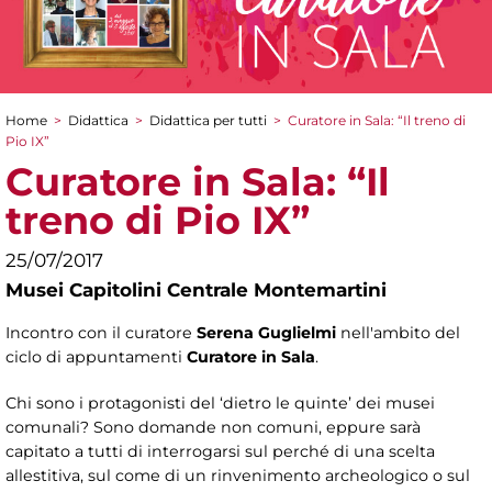
Home
>
Didattica
>
Didattica per tutti
>
Curatore in Sala: “Il treno di
Tu sei qui
Pio IX”
Curatore in Sala: “Il
treno di Pio IX”
25/07/2017
Musei Capitolini Centrale Montemartini
Incontro con il curatore
Serena Guglielmi
nell'ambito del
ciclo di appuntamenti
Curatore in Sala
.
Chi sono i protagonisti del ‘dietro le quinte’ dei musei
comunali? Sono domande non comuni, eppure sarà
capitato a tutti di interrogarsi sul perché di una scelta
allestitiva, sul come di un rinvenimento archeologico o sul