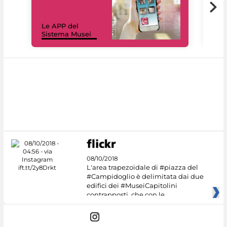
Il 
Le APP del
Mus
Sistema Musei
net
08/10/2018
L'area trapezoidale di #piazza del
#Campidoglio è delimitata dai due
edifici dei #MuseiCapitolini
contrapposti, che con le