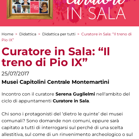
Home
>
Didattica
>
Didattica per tutti
>
Curatore in Sala: “Il treno di
Tu sei qui
Pio IX”
Curatore in Sala: “Il
treno di Pio IX”
25/07/2017
Musei Capitolini Centrale Montemartini
Incontro con il curatore
Serena Guglielmi
nell'ambito del
ciclo di appuntamenti
Curatore in Sala
.
Chi sono i protagonisti del ‘dietro le quinte’ dei musei
comunali? Sono domande non comuni, eppure sarà
capitato a tutti di interrogarsi sul perché di una scelta
allestitiva, sul come di un rinvenimento archeologico o sul