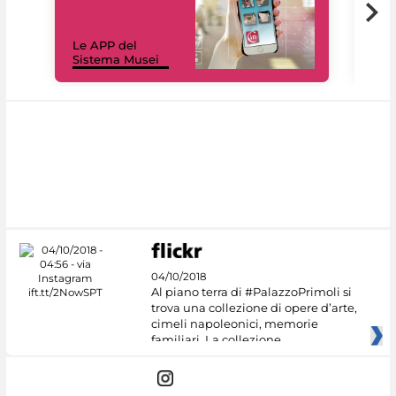
Il 
Le APP del
Mus
Sistema Musei
net
04/10/2018
Al piano terra di #PalazzoPrimoli si
trova una collezione di opere d’arte,
cimeli napoleonici, memorie
familiari. La collezione