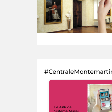
#CentraleMontemarti
Le APP del
Sistema Musei