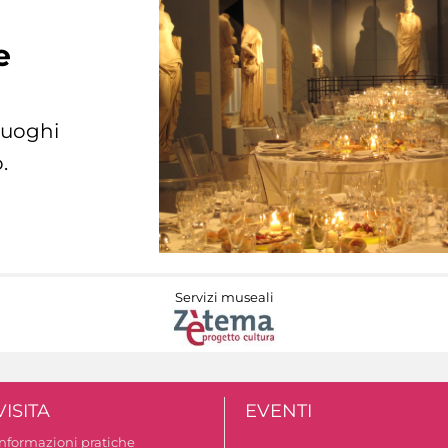
e
 luoghi
.
Servizi museali
VISITA
EVENTI
Informazioni pratiche