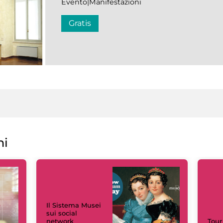
Evento|Manifestazioni
Gratis
ni
Il Sistema Musei
sui social
network
Tour