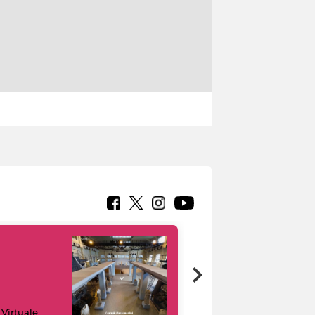
Google Arts &
 Virtuale
Culture