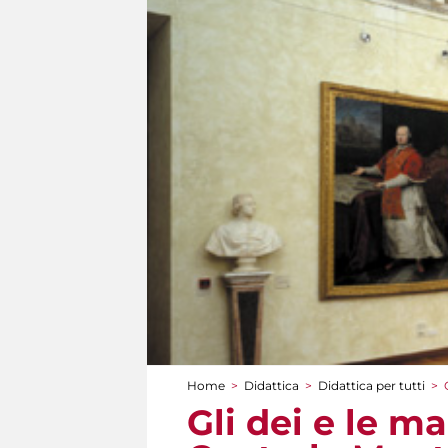
Home
>
Didattica
>
Didattica per tutti
>
Tu sei qui
Gli dei e le ma