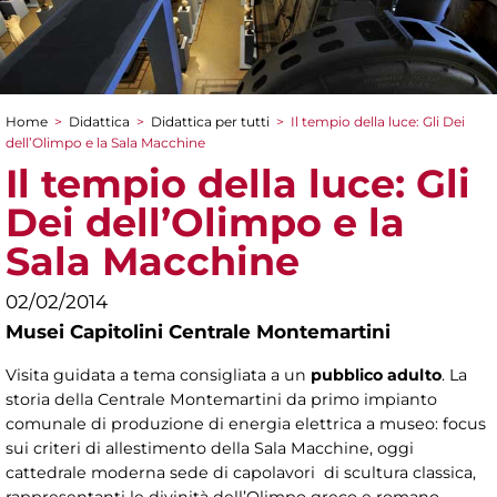
Home
>
Didattica
>
Didattica per tutti
>
Il tempio della luce: Gli Dei
Tu sei qui
dell’Olimpo e la Sala Macchine
Il tempio della luce: Gli
Dei dell’Olimpo e la
Sala Macchine
02/02/2014
Musei Capitolini Centrale Montemartini
Visita guidata a tema consigliata a un
pubblico adulto
. La
storia della Centrale Montemartini da primo impianto
comunale di produzione di energia elettrica a museo: focus
sui criteri di allestimento della Sala Macchine, oggi
cattedrale moderna sede di capolavori di scultura classica,