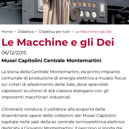
Home
>
Didattica
>
Didattica per tutti
>
Le Macchine e gli Dei
Tu sei qui
Le Macchine e gli Dei
06/12/2015
Musei Capitolini Centrale Montemartini
La storia della Centrale Montemartini, da primo impianto
comunale di produzione di energia elettrica a museo: focus
sui criteri di allestimento delle Sale, dove splendidi
capolavori scultorei di età classica dialogano con gli
imponenti macchinari industriali.
L’itinerario conduce il visitatore alla scoperta delle
straordinarie opere delle collezioni dei Musei Capitolini
ospitate nelle sale della ex centrale termoelettrica elettrica
dedicata a Giovanni Montemartini. Il percorso si snoda dai