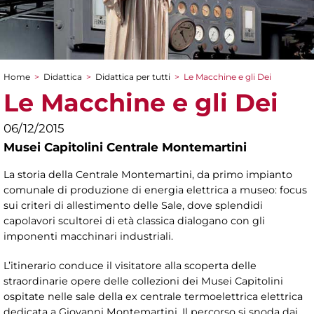
Home
>
Didattica
>
Didattica per tutti
>
Le Macchine e gli Dei
Tu sei qui
Le Macchine e gli Dei
06/12/2015
Musei Capitolini Centrale Montemartini
La storia della Centrale Montemartini, da primo impianto
comunale di produzione di energia elettrica a museo: focus
sui criteri di allestimento delle Sale, dove splendidi
capolavori scultorei di età classica dialogano con gli
imponenti macchinari industriali.
L’itinerario conduce il visitatore alla scoperta delle
straordinarie opere delle collezioni dei Musei Capitolini
ospitate nelle sale della ex centrale termoelettrica elettrica
dedicata a Giovanni Montemartini. Il percorso si snoda dai