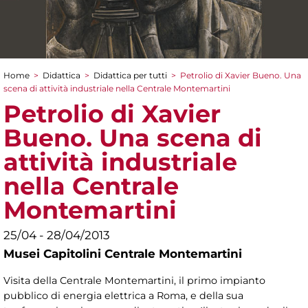
Home
>
Didattica
>
Didattica per tutti
>
Petrolio di Xavier Bueno. Una
Tu sei qui
scena di attività industriale nella Centrale Montemartini
Petrolio di Xavier
Bueno. Una scena di
attività industriale
nella Centrale
Montemartini
25/04 - 28/04/2013
Musei Capitolini Centrale Montemartini
Visita della Centrale Montemartini, il primo impianto
pubblico di energia elettrica a Roma, e della sua