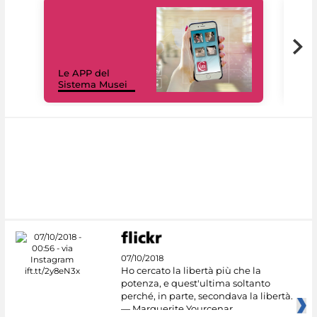
Il 
Le APP del
Mus
Sistema Musei
net
07/10/2018
Ho cercato la libertà più che la
potenza, e quest'ultima soltanto
perché, in parte, secondava la libertà.
— Marguerite Yourcenar