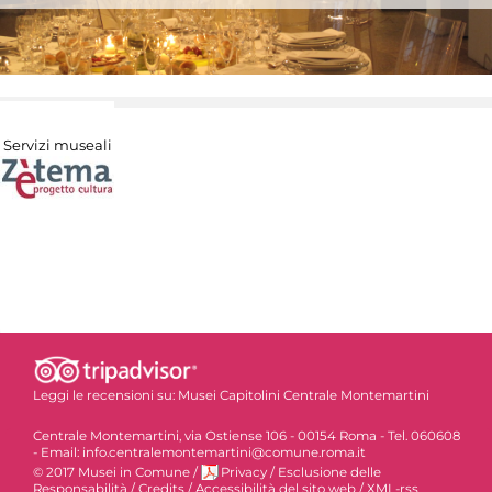
Servizi museali
Leggi le recensioni su:
Musei Capitolini Centrale Montemartini
Centrale Montemartini, via Ostiense 106 - 00154 Roma - Tel. 060608
- Email: info.centralemontemartini@comune.roma.it
© 2017 Musei in Comune
/
Privacy
/
Esclusione delle
Responsabilità
/
Credits
/
Accessibilità del sito web
/
XML-rss