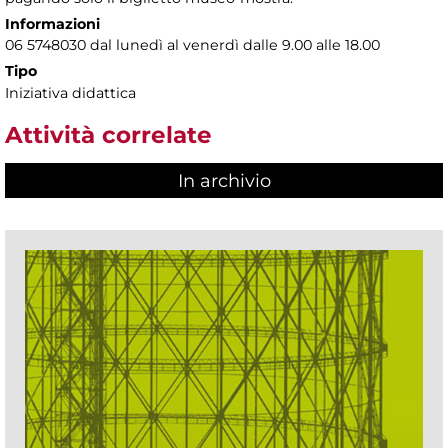
Informazioni
06 5748030 dal lunedì al venerdì dalle 9.00 alle 18.00
Tipo
Iniziativa didattica
Attività correlate
In archivio