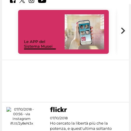
Il 
Le APP del
Mus
Sistema Musei
net
07/10/2018
Ho cercato la libertà più che la
potenza, e quest'ultima soltanto