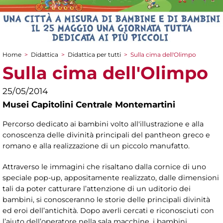
Home
>
Didattica
>
Didattica per tutti
>
Sulla cima dell'Olimpo
Tu sei qui
Sulla cima dell'Olimpo
25/05/2014
Musei Capitolini Centrale Montemartini
Percorso dedicato ai bambini volto all'illustrazione e alla
conoscenza delle divinità principali del pantheon greco e
romano e alla realizzazione di un piccolo manufatto.
Attraverso le immagini che risaltano dalla cornice di uno
speciale pop-up, appositamente realizzato, dalle dimensioni
tali da poter catturare l’attenzione di un uditorio dei
bambini, si conosceranno le storie delle principali divinità
ed eroi dell’antichità. Dopo averli cercati e riconosciuti con
l’aiuto dell’operatore nella sala macchine, i bambini