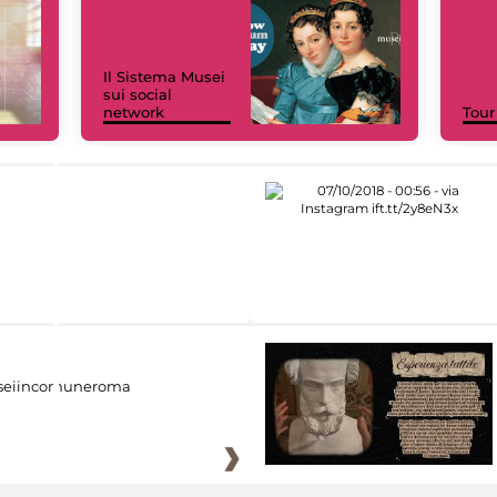
Il Sistema Musei
sui social
network
Tour
eiincomuneroma