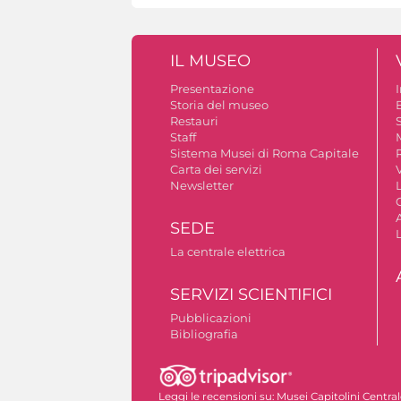
IL MUSEO
Presentazione
Storia del museo
B
Restauri
S
Staff
Sistema Musei di Roma Capitale
Carta dei servizi
V
Newsletter
A
SEDE
La centrale elettrica
SERVIZI SCIENTIFICI
Pubblicazioni
Bibliografia
Autorizzazione riprese fotografiche
Leggi le recensioni su:
Musei Capitolini Centra