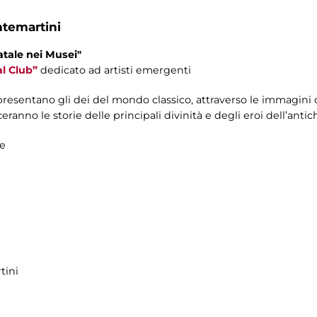
ntemartini
atale nei Musei"
l Club”
dedicato ad artisti emergenti
presentano gli dei del mondo classico, attraverso le immagini c
ranno le storie delle principali divinità e degli eroi dell’antich
re
tini