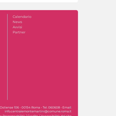
Calendario
News
Avvisi
Partner
Ostiense 106 - 00154 Roma - Tel. 060608 - Email:
info.centralemontemartini@comune.roma.it
le Responsabilità
/
Credits
/
Accessibilità del sito