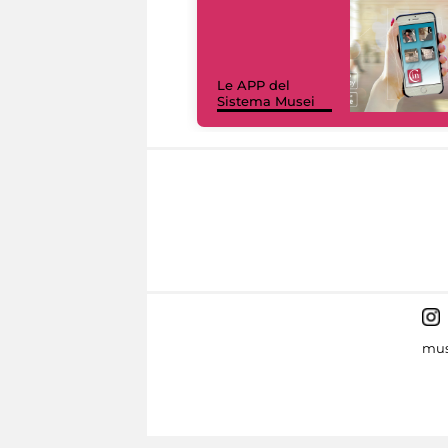
Le APP del
Sistema Musei
mus