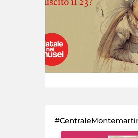
#CentraleMontemarti