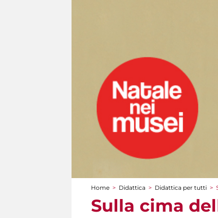
Home
>
Didattica
>
Didattica per tutti
>
Tu sei qui
Sulla cima del