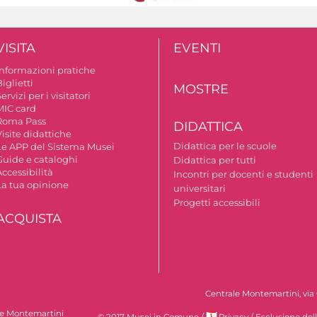
VISITA
EVENTI
Informazioni pratiche
iglietti
MOSTRE
ervizi per i visitatori
MIC card
Roma Pass
DIDATTICA
isite didattiche
Didattica per le scuole
Le APP del Sistema Musei
Guide e cataloghi
Didattica per tutti
ccessibilità
Incontri per docenti e studenti
La tua opinione
universitari
Progetti accessibili
ACQUISTA
Centrale Montemartini, via 
le Montemartini
© 2017 Musei in Comune
/
Privacy
/
Esclusione del