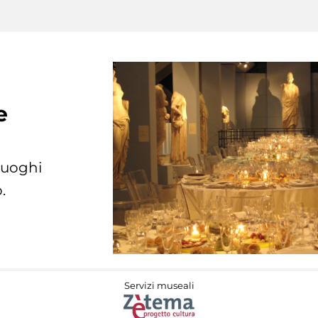
e
 luoghi
.
Servizi museali