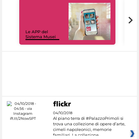
Il 
Le APP del
Mus
Sistema Musei
net
04/10/2018
Al piano terra di #PalazzoPrimoli si
trova una collezione di opere d’arte,
cimeli napoleonici, memorie
familiari. La collezione