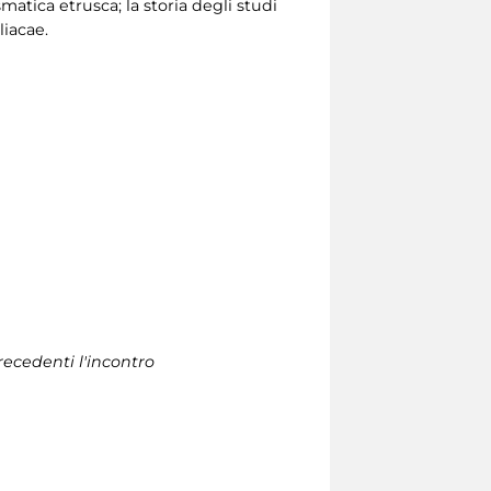
atica etrusca; la storia degli studi
liacae.
recedenti l'incontro