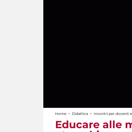
Home
>
Didattica
>
Incontri per docenti e
Tu sei qui
Educare alle m