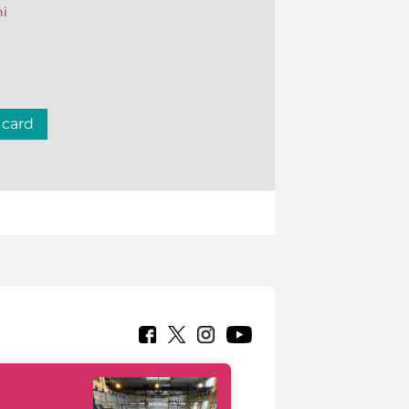
ni
 card