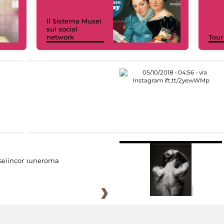
Il Sistema Musei
sui social
network
Tour
eiincomuneroma