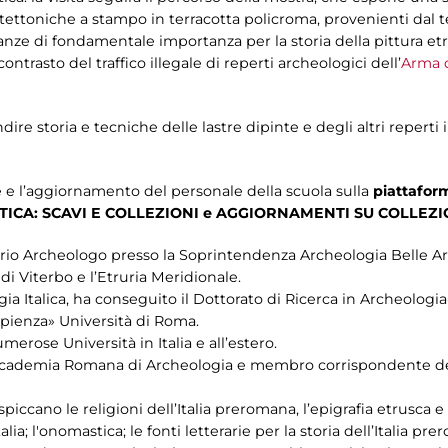
tettoniche a stampo in terracotta policroma, provenienti dal terr
ianze di fondamentale importanza per la storia della pittura e
 contrasto del traffico illegale di reperti archeologici dell’
Arma d
ire storia e tecniche delle lastre dipinte e degli altri reperti i
e e l’aggiornamento del personale della scuola sulla
piattaform
ICA: SCAVI E COLLEZIONI e AGGIORNAMENTI SU COLLEZI
ario Archeologo presso la Soprintendenza Archeologia Belle Art
di Viterbo e l’Etruria Meridionale.
ia Italica, ha conseguito il Dottorato di Ricerca in Archeologia
apienza» Università di Roma.
merose Università in Italia e all’estero.
 Accademia Romana di Archeologia e membro corrispondente del
spiccano le religioni dell’Italia preromana, l’epigrafia etrusca e 
Italia; l'onomastica; le fonti letterarie per la storia dell’Italia