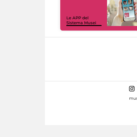
Le APP del
Sistema Musei
mus