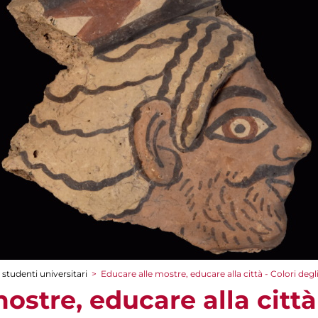
 studenti universitari
>
Educare alle mostre, educare alla città - Colori degl
ostre, educare alla città 