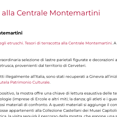
a alla Centrale Montemartini
ntemartini
egli etruschi. Tesori di terracotta alla Centrale Montemartini
. 
aordinaria selezione di lastre parietali figurate e decorazioni
rusca, provenienti dal territorio di Cerveteri.
tti illegalmente all’Italia, sono stati recuperati a Ginevra all’in
Tutela Patrimonio Culturale
.
ositivo, la mostra offre una chiave di lettura esaustiva delle 
gie (imprese di Ercole e altri miti; la danza; gli atleti e i guerr
iosi materiali di confronto. A questi materiali si aggiunge il c
e rosse appartenenti alla Collezione Castellani dei Musei Capito
ica. la visita seguirà il percorso della mostra, che espone una s