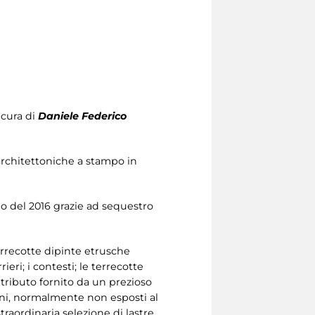
A cura di
Daniele Federico
 architettoniche a stampo in
izio del 2016 grazie ad sequestro
terrecotte dipinte etrusche
ieri; i contesti; le terrecotte
ontributo fornito da un prezioso
lini, normalmente non esposti al
traordinaria selezione di lastre