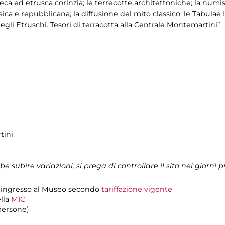
ca ed etrusca corinzia; le terrecotte architettoniche; la numism
ica e repubblicana; la diffusione del mito classico; le Tabulae I
 degli Etruschi. Tesori di terracotta alla Centrale Montemartini”
tini
ubire variazioni, si prega di controllare il sito nei giorni p
 d'ingresso al Museo secondo
tariffazione vigente
ella
MIC
persone)