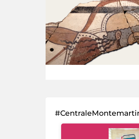
#CentraleMontemarti