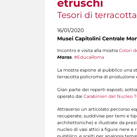
etruschi
Tesori di terracott
16/01/2020
Musei Capitolini Centrale Mo
Incontro e visita alla mostra
Colori d
Maras
.
#EducaRoma
La mostra espone al pubblico una str
terracotta policroma di produzione et
Gran parte dei reperti esposti, sottra
operato dai
Carabinieri del Nucleo 
Attraverso un articolato percorso esp
recuperate, suddivise per temi e tipolo
architettoniche) e illustrate da prez
nucleo di vasi attici a figure nere 
pubblico, e scelti per analogia temat