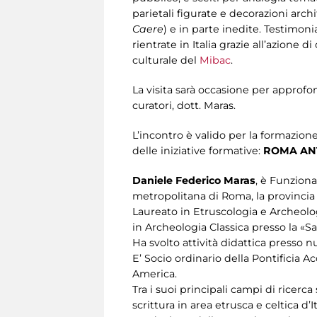
parietali figurate e decorazioni archi
Caere
) e in parte inedite. Testimon
rientrate in Italia grazie all’azione di
culturale del
Mibac
.
La visita sarà occasione per approfond
curatori, dott. Maras.
L’incontro è valido per la formazion
delle iniziative formative:
ROMA ANT
Daniele Federico Maras
, è Funzion
metropolitana di Roma, la provincia 
Laureato in Etruscologia e Archeolog
in Archeologia Classica presso la «S
Ha svolto attività didattica presso nu
E’ Socio ordinario della Pontificia
America.
Tra i suoi principali campi di ricerca 
scrittura in area etrusca e celtica d’