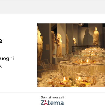
e
 luoghi
.
Servizi museali