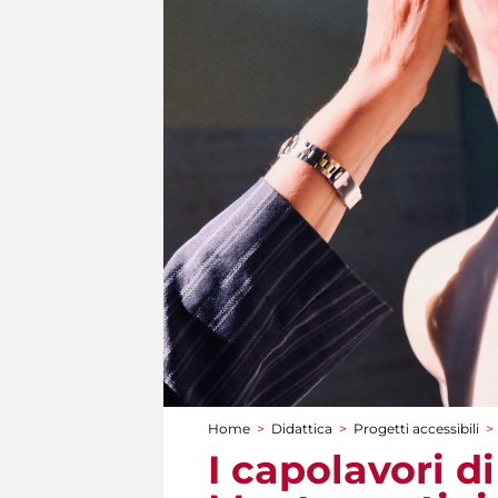
Home
>
Didattica
>
Progetti accessibili
>
Tu sei qui
I capolavori d