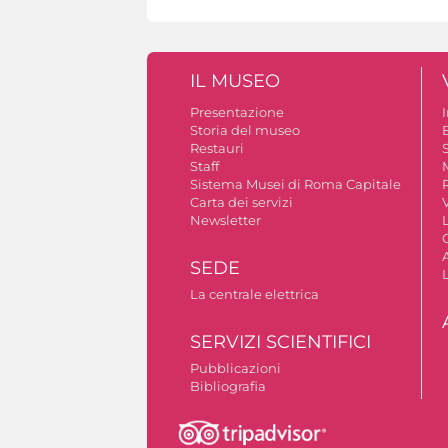
IL MUSEO
Presentazione
Storia del museo
B
Restauri
S
Staff
Sistema Musei di Roma Capitale
Carta dei servizi
V
Newsletter
A
SEDE
La centrale elettrica
SERVIZI SCIENTIFICI
Pubblicazioni
Bibliografia
Autorizzazione riprese fotografiche