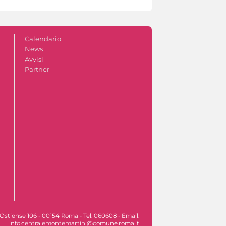
Calendario
News
Avvisi
Partner
Ostiense 106 - 00154 Roma - Tel. 060608 - Email:
info.centralemontemartini@comune.roma.it