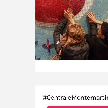
#CentraleMontemarti