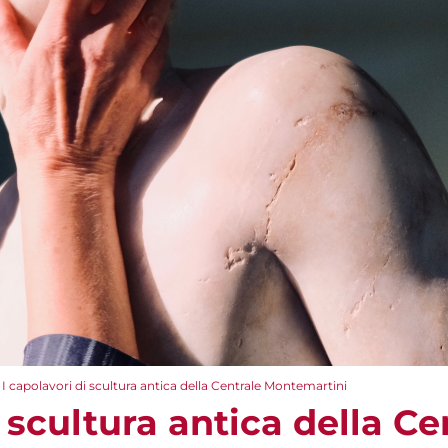
I capolavori di scultura antica della Centrale Montemartini
i scultura antica della Ce