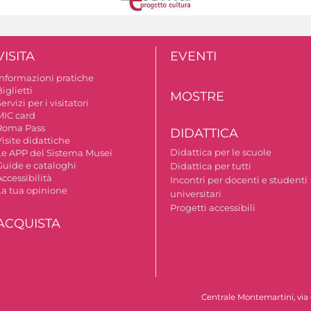
VISITA
EVENTI
Informazioni pratiche
iglietti
MOSTRE
ervizi per i visitatori
MIC card
Roma Pass
DIDATTICA
isite didattiche
Didattica per le scuole
Le APP del Sistema Musei
Guide e cataloghi
Didattica per tutti
ccessibilità
Incontri per docenti e studenti
La tua opinione
universitari
Progetti accessibili
ACQUISTA
Centrale Montemartini, via 