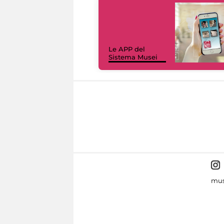
Le APP del
Sistema Musei
mus