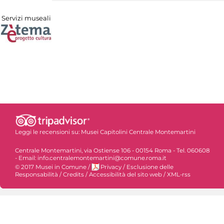
Servizi museali
Leggi le recensioni su:
Musei Capitolini Centrale Montemartini
Centrale Montemartini, via Ostiense 106 - 00154 Roma - Tel. 060608
- Email: info.centralemontemartini@comune.roma.it
© 2017 Musei in Comune
/
Privacy
/
Esclusione delle
Responsabilità
/
Credits
/
Accessibilità del sito web
/
XML-rss