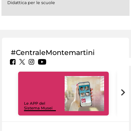
Didattica per le scuole
#CentraleMontemartini
Il 
Le APP del
Mus
Sistema Musei
net