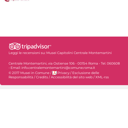
Leggi le recensioni su:
Musei Capitolini Centrale Montemartini
Centrale Montemartini, via Ostiense 106 - 00154 Roma - Tel. 060608
- Email: info.centralemontemartini@comune.roma.it
© 2017 Musei in Comune
/
Privacy
/
Esclusione delle
Responsabilità
/
Credits
/
Accessibilità del sito web
/
XML-rss