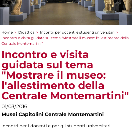
Home
>
Didattica
>
Incontri per docenti e studenti universitari
>
Tu sei qui
Incontro e visita guidata sul tema "Mostrare il museo: l'allestimento della
Centrale Montemartini"
Incontro e visita
guidata sul tema
"Mostrare il museo:
l'allestimento della
Centrale Montemartini"
01/03/2016
Musei Capitolini Centrale Montemartini
Incontri per i docenti e per gli studenti universitari.