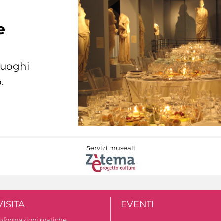
e
 luoghi
.
Servizi museali
VISITA
EVENTI
Informazioni pratiche