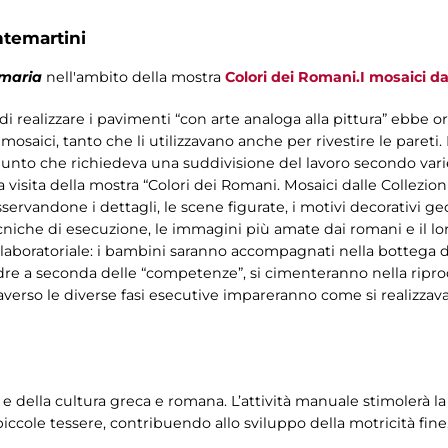
ntemartini
imaria
nell'ambito della mostra
Colori dei Romani.I mosaici dal
 di realizzare i pavimenti “con arte analoga alla pittura” ebbe 
mosaici, tanto che li utilizzavano anche per rivestire le pareti
punto che richiedeva una suddivisione del lavoro secondo varie 
 visita della mostra “Colori dei Romani. Mosaici dalle Collezion
sservandone i dettagli, le scene figurate, i motivi decorativi ge
ecniche di esecuzione, le immagini più amate dai romani e il lor
o-laboratoriale: i bambini saranno accompagnati nella bottega d
squadre a seconda delle “competenze”, si cimenteranno nella ripr
averso le diverse fasi esecutive impareranno come si realizzav
 della cultura greca e romana. L’attività manuale stimolerà la 
ccole tessere, contribuendo allo sviluppo della motricità fine