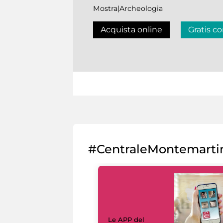
Mostra|Archeologia
Acquista online
Gratis co
#CentraleMontemarti
Le APP del