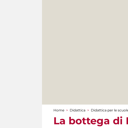
Home
>
Didattica
>
Didattica per le scuol
Tu sei qui
La bottega di 