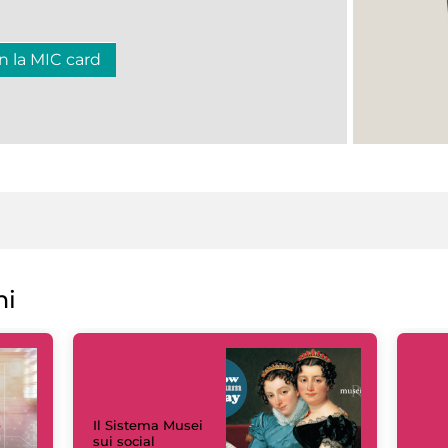
n la MIC card
ni
Il Sistema Musei
sui social