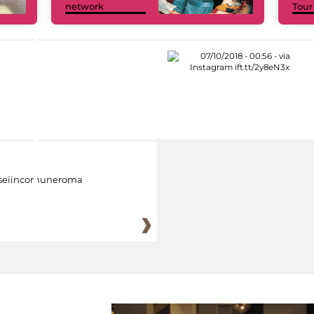
network
Tour
eiincomuneroma