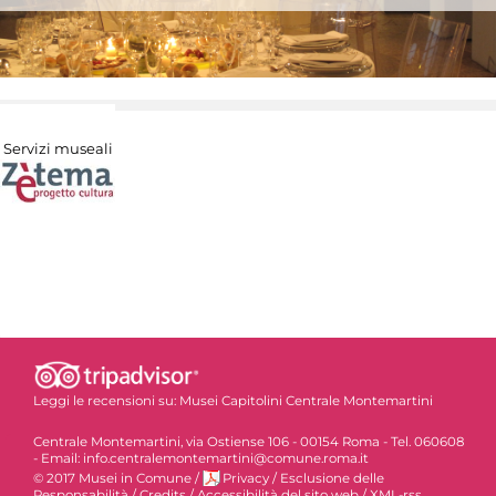
Servizi museali
Leggi le recensioni su:
Musei Capitolini Centrale Montemartini
Centrale Montemartini, via Ostiense 106 - 00154 Roma - Tel. 060608
- Email: info.centralemontemartini@comune.roma.it
© 2017 Musei in Comune
/
Privacy
/
Esclusione delle
Responsabilità
/
Credits
/
Accessibilità del sito web
/
XML-rss