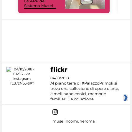
Le APP del
Mus
Sistema Musei
net
04/10/2018
Al piano terra di #PalazzoPrimoli si
trova una collezione di opere d’arte,
cimeli napoleonici, memorie
familiari. La collezione
museiincomuneroma