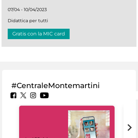
07/04 - 10/04/2023
Didattica per tutti
Gratis con la MIC card
#CentraleMontemartini
Il 