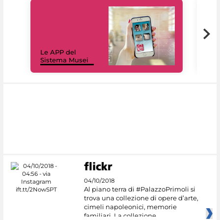
Il 
Le APP del
Mus
Sistema Musei
net
04/10/2018
Al piano terra di #PalazzoPrimoli si
trova una collezione di opere d’arte,
cimeli napoleonici, memorie
familiari. La collezione