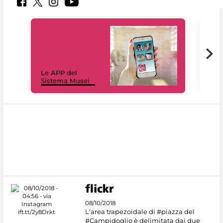
Il 
Le APP del
Mus
Sistema Musei
net
08/10/2018
L'area trapezoidale di #piazza del
#Campidoglio è delimitata dai due