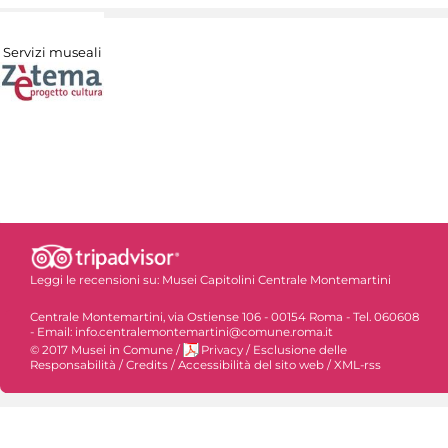
Servizi museali
Leggi le recensioni su:
Musei Capitolini Centrale Montemartini
Centrale Montemartini, via Ostiense 106 - 00154 Roma - Tel. 060608
- Email: info.centralemontemartini@comune.roma.it
© 2017 Musei in Comune
/
Privacy
/
Esclusione delle
Responsabilità
/
Credits
/
Accessibilità del sito web
/
XML-rss