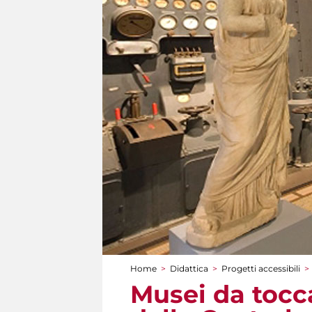
Home
>
Didattica
>
Progetti accessibili
>
Tu sei qui
Musei da tocca