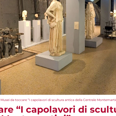
Musei da toccare “I capolavori di scultura antica della Centrale Montemarti
re “I capolavori di scult