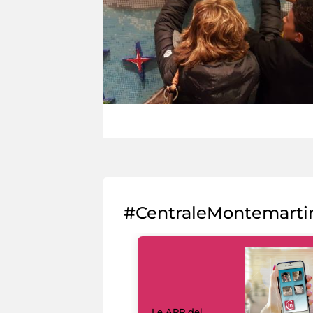
#CentraleMontemarti
Le APP del