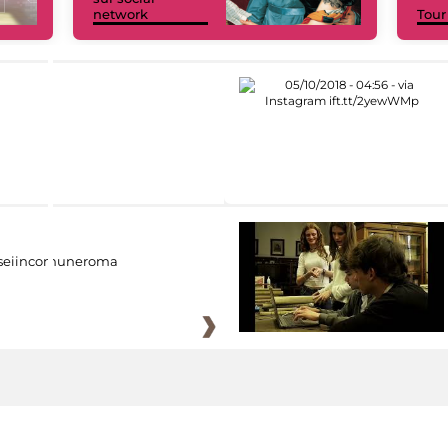
network
Tour
eiincomuneroma