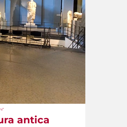
ni”
ura antica