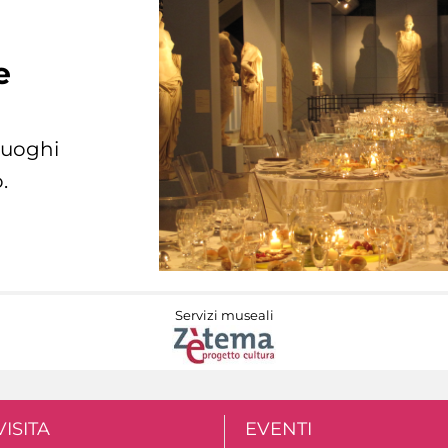
e
 luoghi
.
Servizi museali
VISITA
EVENTI