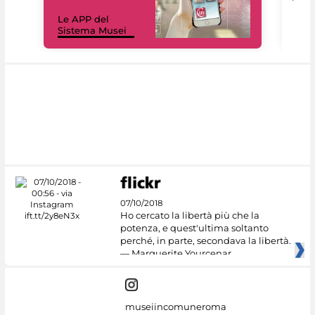
Il 
Le APP del
Mus
Sistema Musei
net
07/10/2018
Ho cercato la libertà più che la
potenza, e quest'ultima soltanto
perché, in parte, secondava la libertà.
— Marguerite Yourcenar
museiincomuneroma