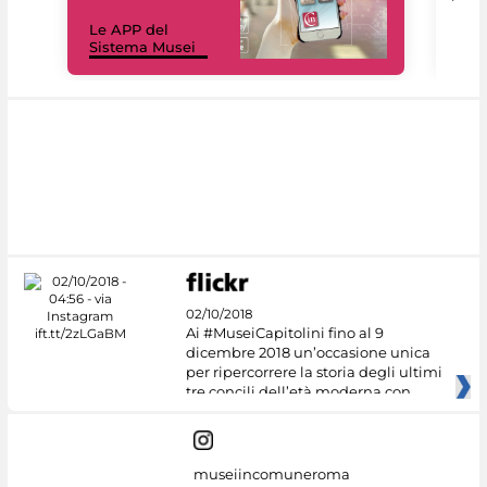
Il 
Le APP del
Mus
Sistema Musei
net
02/10/2018
Ai #MuseiCapitolini fino al 9
dicembre 2018 un’occasione unica
per ripercorrere la storia degli ultimi
tre concili dell’età moderna con
museiincomuneroma