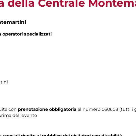
a della Centrale Montema
ntemartini
n operatori specializzati
tini
tuita con
prenotazione obbligatoria
al numero
060608 (tutti i g
prima dell’evento
e speciali rivolte al pubblico dei visitatori con disabilità.