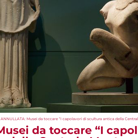
ANNULLATA: Musei da toccare “I capolavori di scultura antica della Centra
sei da toccare “I capol