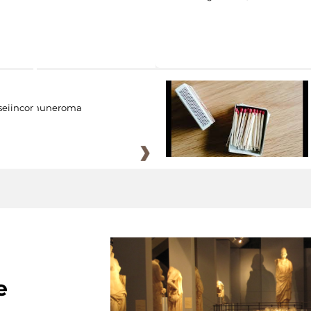
eiincomuneroma
e