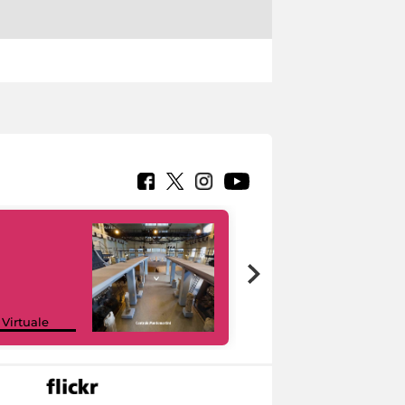
Google Arts &
 Virtuale
Culture