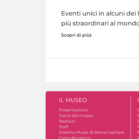
Eventi unici in alcuni dei
più straordinari al mondo
Scopri di più
IL MUSEO
Presentazione
Storia del museo
B
Restauri
S
Staff
Sistema Musei di Roma Capitale
Carta dei servizi
V