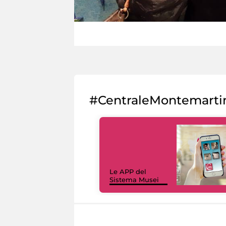
#CentraleMontemarti
Le APP del
Sistema Musei