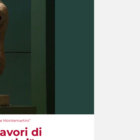
le Montemartini"
avori di