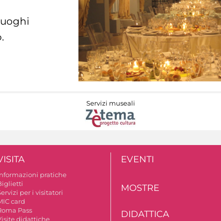
 luoghi
.
Servizi museali
VISITA
EVENTI
Informazioni pratiche
iglietti
MOSTRE
ervizi per i visitatori
MIC card
Roma Pass
DIDATTICA
isite didattiche