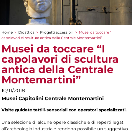
Home
>
Didattica
>
Progetti accessibili
>
Musei da toccare “I
Tu sei qui
capolavori di scultura antica della Centrale Montemartini”
Musei da toccare “I
capolavori di scultura
antica della Centrale
Montemartini”
10/11/2018
Musei Capitolini Centrale Montemartini
Visite guidate tattili-sensoriali con operatori specializzati.
Una selezione di alcune opere classiche e di reperti legati
all’archeologia industriale rendono possibile un suggestivo