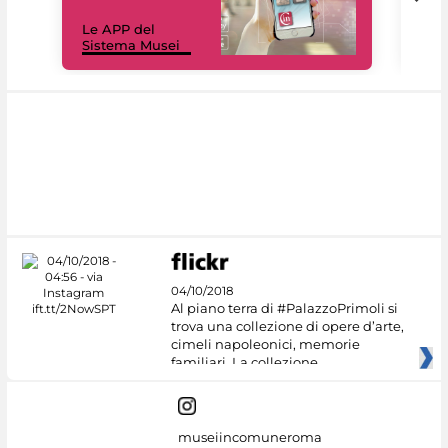
Il 
Le APP del
Mus
Sistema Musei
net
04/10/2018
Al piano terra di #PalazzoPrimoli si
trova una collezione di opere d’arte,
cimeli napoleonici, memorie
familiari. La collezione
museiincomuneroma