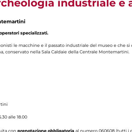
rcheologia industriale e 
ntemartini
operatori specializzati.
isti le macchine e il passato industriale del museo e che si 
ina, conservato nella Sala Caldaie della Centrale Montemartini.
tini
.30 alle 18.00
tuita con
prenotazione obbligatoria
al numero
060608 (tutti i g