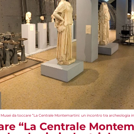
Musei da toccare “La Centrale Montemartini: un incontro tra archeologia ind
are “La Centrale Montema