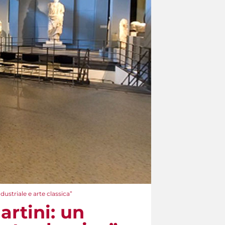
ustriale e arte classica”
rtini: un