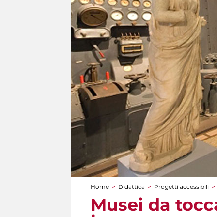
Home
>
Didattica
>
Progetti accessibili
>
Tu sei qui
Musei da tocc