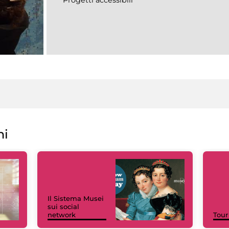
ni
Il Sistema Musei
sui social
network
Tour