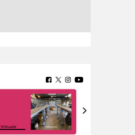
Google Arts &
 Virtuale
Culture