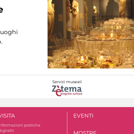
e
 luoghi
.
Servizi museali
VISITA
EVENTI
Informazioni pratiche
iglietti
MOSTRE