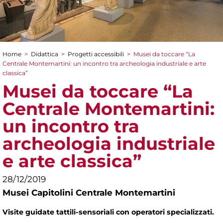
Home
>
Didattica
>
Progetti accessibili
>
Musei da toccare “La
Tu sei qui
Centrale Montemartini: un incontro tra archeologia industriale e arte
classica”
Musei da toccare “La
Centrale Montemartini:
un incontro tra
archeologia industriale
e arte classica”
28/12/2019
Musei Capitolini Centrale Montemartini
Visite guidate tattili-sensoriali con operatori specializzati.