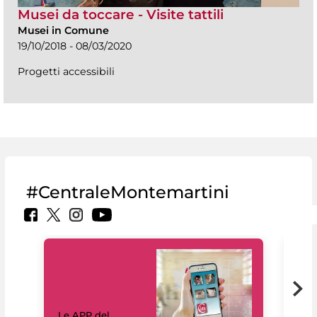
Musei da toccare - Visite tattili
Musei in Comune
19/10/2018 - 08/03/2020
Progetti accessibili
#CentraleMontemartini
Il 
Le APP del
Mus