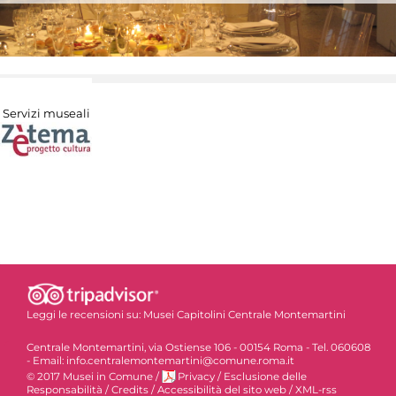
Servizi museali
Leggi le recensioni su:
Musei Capitolini Centrale Montemartini
Centrale Montemartini, via Ostiense 106 - 00154 Roma - Tel. 060608
- Email: info.centralemontemartini@comune.roma.it
© 2017 Musei in Comune
/
Privacy
/
Esclusione delle
Responsabilità
/
Credits
/
Accessibilità del sito web
/
XML-rss