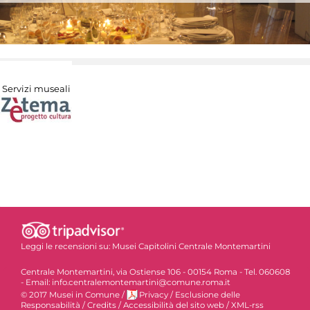
Servizi museali
Leggi le recensioni su:
Musei Capitolini Centrale Montemartini
Centrale Montemartini, via Ostiense 106 - 00154 Roma - Tel. 060608
- Email: info.centralemontemartini@comune.roma.it
© 2017 Musei in Comune
/
Privacy
/
Esclusione delle
Responsabilità
/
Credits
/
Accessibilità del sito web
/
XML-rss