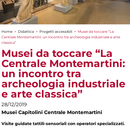
Home
>
Didattica
>
Progetti accessibili
>
Musei da toccare “La
Tu sei qui
Centrale Montemartini: un incontro tra archeologia industriale e arte
classica”
Musei da toccare “La
Centrale Montemartini:
un incontro tra
archeologia industriale
e arte classica”
28/12/2019
Musei Capitolini Centrale Montemartini
Visite guidate tattili-sensoriali con operatori specializzati.