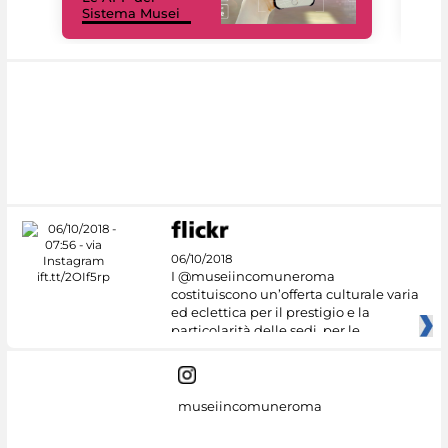
Sistema Musei
net
06/10/2018
I @museiincomuneroma
costituiscono un’offerta culturale varia
ed eclettica per il prestigio e la
particolarità delle sedi, per le
museiincomuneroma