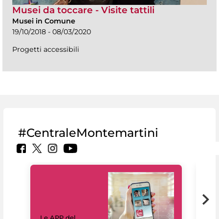
Musei da toccare - Visite tattili
Musei in Comune
19/10/2018 - 08/03/2020
Progetti accessibili
#CentraleMontemartini
Il 
Le APP del
Mus