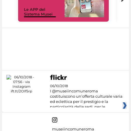
Il 
Le APP del
Mus
Sistema Musei
net
06/10/2018
I @museiincomuneroma
costituiscono un’offerta culturale varia
ed eclettica per il prestigio e la
particolarità delle sedi, per le
museiincomuneroma