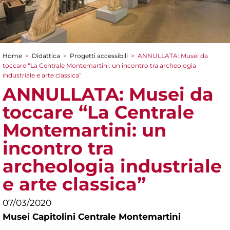
Home
>
Didattica
>
Progetti accessibili
>
ANNULLATA: Musei da
Tu sei qui
toccare “La Centrale Montemartini: un incontro tra archeologia
industriale e arte classica”
ANNULLATA: Musei da
toccare “La Centrale
Montemartini: un
incontro tra
archeologia industriale
e arte classica”
07/03/2020
Musei Capitolini Centrale Montemartini