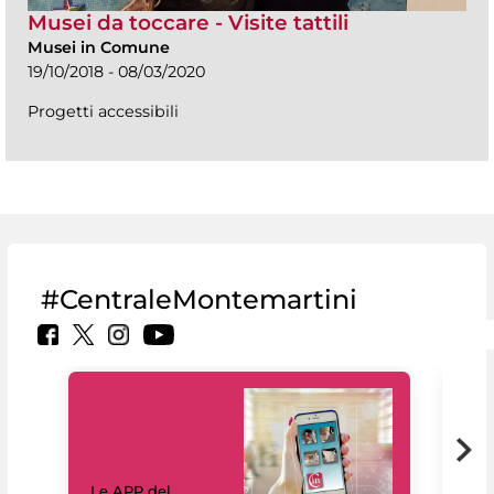
Musei da toccare - Visite tattili
Musei in Comune
19/10/2018 - 08/03/2020
Progetti accessibili
#CentraleMontemartini
Il 
Le APP del
Mus