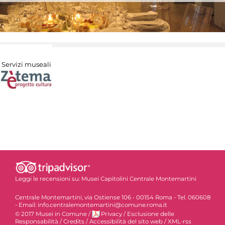
Servizi museali
Leggi le recensioni su:
Musei Capitolini Centrale Montemartini
Centrale Montemartini, via Ostiense 106 - 00154 Roma - Tel. 060608
- Email: info.centralemontemartini@comune.roma.it
© 2017 Musei in Comune
/
Privacy
/
Esclusione delle
Responsabilità
/
Credits
/
Accessibilità del sito web
/
XML-rss