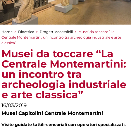
Home
>
Didattica
>
Progetti accessibili
>
Musei da toccare “La
Tu sei qui
Centrale Montemartini: un incontro tra archeologia industriale e arte
classica”
Musei da toccare “La
Centrale Montemartini:
un incontro tra
archeologia industriale
e arte classica”
16/03/2019
Musei Capitolini Centrale Montemartini
Visite guidate tattili-sensoriali con operatori specializzati.