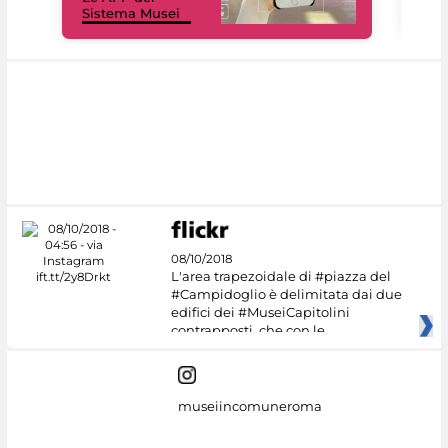
Sistema Musei
net
08/10/2018
L'area trapezoidale di #piazza del
#Campidoglio è delimitata dai due
edifici dei #MuseiCapitolini
contrapposti, che con le
museiincomuneroma