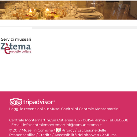
Servizi museali
Leggi le recensioni su:
Musei Capitolini Centrale Montemartini
Centrale Montemartini, via Ostiense 106 - 00154 Roma - Tel. 060608
- Email: info.centralemontemartini@comune.roma.it
© 2017 Musei in Comune
/
Privacy
/
Esclusione delle
Responsabilità
/
Credits
/
Accessibilità del sito web
/
XML-rss