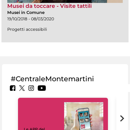
Musei da toccare - Visite tattili
Musei in Comune
19/10/2018 - 08/03/2020
Progetti accessibili
#CentraleMontemartini
Il 
Le APP del
Mus