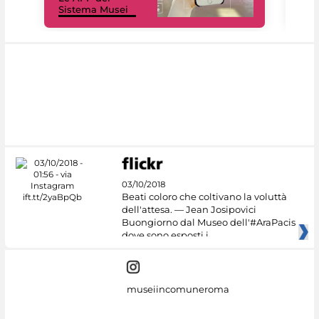
Sistema Musei
net
03/10/2018
Beati coloro che coltivano la voluttà
dell'attesa. — Jean Josipovici
Buongiorno dal Museo dell'#AraPacis
dove sono esposti i
museiincomuneroma