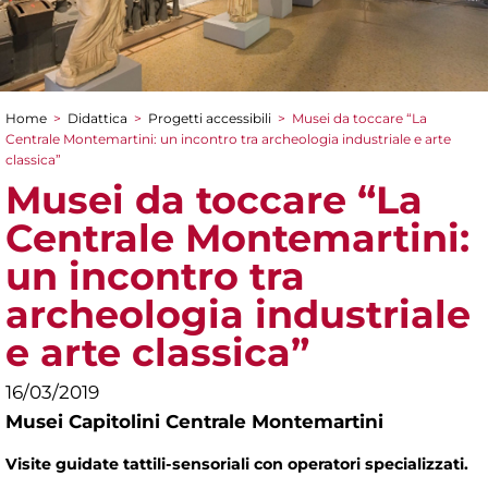
Home
>
Didattica
>
Progetti accessibili
>
Musei da toccare “La
Tu sei qui
Centrale Montemartini: un incontro tra archeologia industriale e arte
classica”
Musei da toccare “La
Centrale Montemartini:
un incontro tra
archeologia industriale
e arte classica”
16/03/2019
Musei Capitolini Centrale Montemartini
Visite guidate tattili-sensoriali con operatori specializzati.